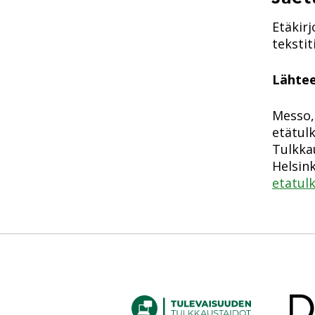
Etäkirj
tekstit
Lähte
Messo, 
etätul
Tulkka
Helsink
etatul