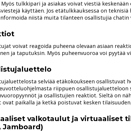
 Myös tulkkipari ja asiakas voivat viestiä keskenään 
sviestejä käyttäen. Jos etätulkkauksessa on teknisiä h
informoida niistä muita tilanteen osallistujia chatin v
tiot
stujat voivat reagoida puheena olevaan asiaan reakti
nen ja taputuksin. Myös puheenvuoroa voi pyytää vi
listujaluettelo
tujaluettelosta selviää etäkokoukseen osallistuvat h
euvotteluohjelmasta riippuen osallistujaluetteloon
uoropyynnöt ja osallistujien reaktiot. Sieltä on nä
 ovat paikalla ja ketkä poistuvat kesken tilaisuuden
aaliset valkotaulut ja virtuaaliset t
, Jamboard)