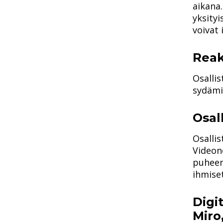
aikana.
yksityi
voivat 
Reak
Osalli
sydämi
Osal
Osallis
Videon
puheenv
ihmiset
Digit
Miro