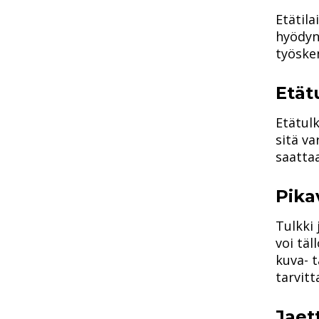
Etätila
hyödyn
työsken
Etät
Etätul
sitä v
saattaa
Pika
Tulkki 
voi täl
kuva- t
tarvitt
Jaet