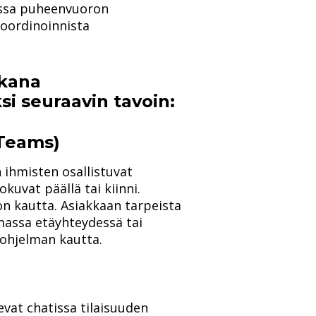
assa puheenvuoron
oordinoinnista
ikana
si seuraavin tavoin:
 Teams)
 ihmisten osallistuvat
kuvat päällä tai kiinni.
on kautta. Asiakkaan tarpeista
amassa etäyhteydessä tai
uohjelman kautta.
evat chatissa tilaisuuden