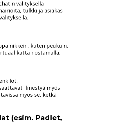
chatin välityksellä
äiriöitä, tulkki ja asiakas
älityksellä.
opainikkein, kuten peukuin,
rtuaalikättä nostamalla.
enkilöt.
 saattavat ilmestyä myös
htävissä myös se, ketkä
.
ilat (esim. Padlet,