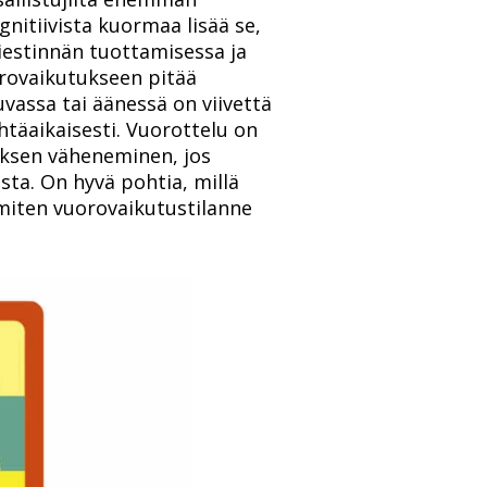
ognitiivista kuormaa lisää se,
estinnän tuottamisessa ja
orovaikutukseen pitää
vassa tai äänessä on viivettä
täaikaisesti. Vuorottelu on
uksen väheneminen, jos
sta. On hyvä pohtia, millä
miten vuorovaikutustilanne