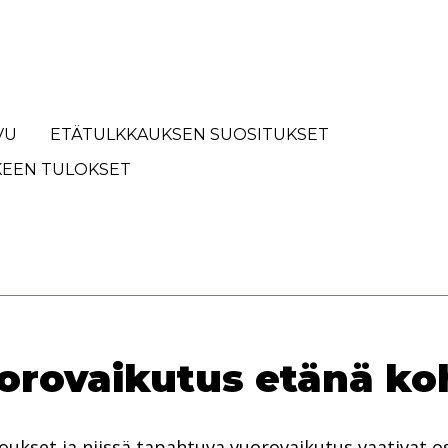
VU
ETÄTULKKAUKSEN SUOSITUKSET
EEN TULOKSET
orovaikutus etänä ko
oukset ja niissä tapahtuva vuorovaikutus vaativat o