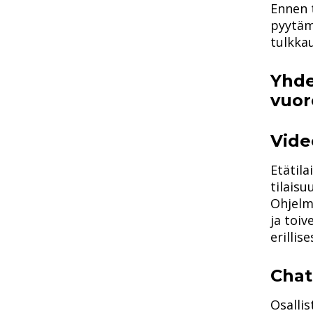
Ennen 
pyytäm
tulkka
Yhde
vuor
Vide
Etätila
tilaisu
Ohjelm
ja toiv
erilli
Chat
Osallis