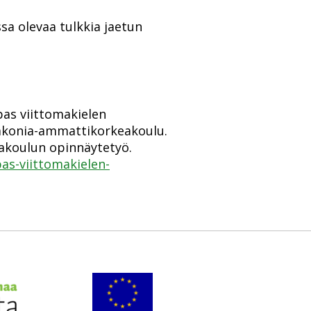
ssa olevaa tulkkia jaetun
pas viittomakielen
akonia-ammattikorkeakoulu.
koulun opinnäytetyö.
opas-viittomakielen-