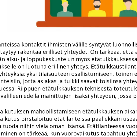
anteissa kontaktit ihmisten välille syntyvät luonnollis
täytyy rakentaa erilliset yhteydet. On tärkeää, että 
n alku- ja loppukeskustelun myös etätulkkauksessa. 
kselle on luotuna erillinen yhteys. Etätulkkaustilan
yhteyksiä: yksi tilaisuuteen osallistumiseen, toinen
anteisiin, jotta asiakas ja tulkki saavat toisiinsa yht
uessa. Riippuen etätulkkauksen teknisestä toteutuks
 välilleen edellä mainittujen lisäksi yhteyden, jossa
aikutuksen mahdollistamiseen etätulkkauksen aikana 
ikutus pirstaloituu etätilanteissa päällekkäin usea
 tuoda niihin vielä oman lisänsä. Etätilanteessa vuo
minen on tärkeää, kun vuorovaikutus tapahtuu yhtä a