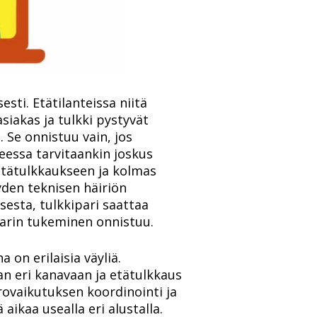
esti. Etätilanteissa niitä
asiakas ja tulkki pystyvät
Se onnistuu vain, jos
teessa tarvitaankin joskus
 etätulkkaukseen ja kolmas
eyden teknisen häiriön
esta, tulkkipari saattaa
 parin tukeminen onnistuu.
on erilaisia väyliä.
an eri kanavaan ja etätulkkaus
rovaikutuksen koordinointi ja
ikaa usealla eri alustalla.