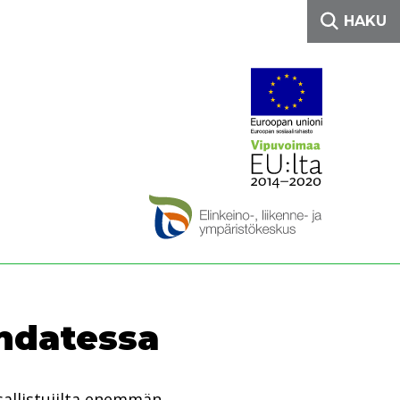
HAKU
hdatessa
sallistujilta enemmän