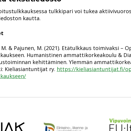
oitustulkkauksessa tulkkipari voi tukea aktiivivuoro
iedoston kautta.
et
M. & Pajunen, M. (2021). Etätulkkaus toimivaksi – O
kkaukseen. Humanistinen ammattikorkeakoulu & Di
ustoiminnan kehittäminen. Ylemmän ammattikorkea
i: Kieliasiantuntijat ry.
https://kieliasiantuntijat.fi/
kkaukseen/