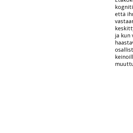
kogniti
että i
vastaa
keskit
ja kun
haasta
osallis
keinoi
muuttu