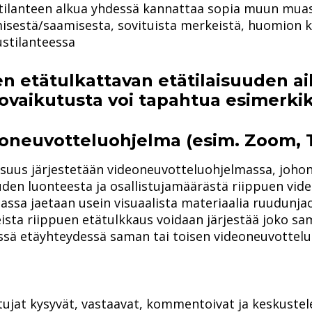
tilanteen alkua yhdessä kannattaa sopia muun mu
isestä/saamisesta, sovituista merkeistä, huomion k
ustilanteessa
n etätulkattavan etätilaisuuden a
ovaikutusta voi tapahtua esimerkik
oneuvotteluohjelma (esim. Zoom,
isuus järjestetään videoneuvotteluohjelmassa, johon
uden luonteesta ja osallistujamäärästä riippuen video
assa jaetaan usein visuaalista materiaalia ruudunja
eista riippuen etätulkkaus voidaan järjestää joko s
sessä etäyhteydessä saman tai toisen videoneuvottel
tujat kysyvät, vastaavat, kommentoivat ja keskustel