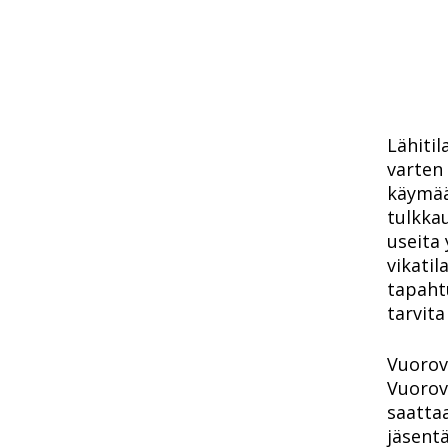
Lähitil
varten 
käymää
tulkkau
useita 
vikatil
tapaht
tarvita
Vuorov
Vuorova
saattaa
jäsentä