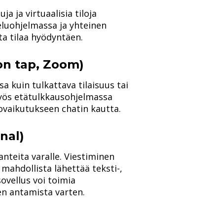
a ja virtuaalisia tiloja
luohjelmassa ja yhteinen
ta tilaa hyödyntäen.
on tap, Zoom)
 kuin tulkattava tilaisuus tai
Myös etätulkkausohjelmassa
rovaikutukseen chatin kautta.
nal)
lanteita varalle. Viestiminen
n mahdollista lähettää teksti-,
sovellus voi toimia
uen antamista varten.