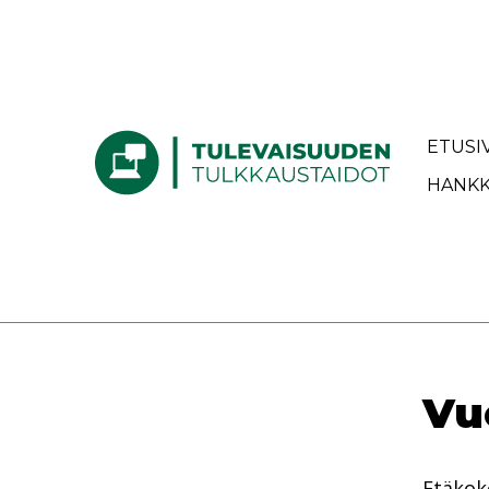
Siirry sisältöön
Etusivulle
ETUSI
HANKK
Vu
Etäkok