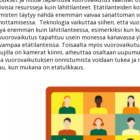
ivisia resursseja kuin lähitilanteet. Etätilanteiden k
hmisten täytyy nähdä enemmän vaivaa sanattoman vi
nottamisessa. Teknologia vaikuttaa siihen, että vu
tyä enemmän kuin lähitilanteessa, esimerkiksi kun ku
 vuorovaikutus tapahtuu usein monessa kanavassa yh
vampaa etätilanteissa. Toisaalta myös vuorovaikut
tujilla on kamerat kiinni, aiheuttaa osaltaan uupumu
lla vuorovaikutuksen onnistumista voidaan tukea ja 
u, kun mukana on etätulkkaus.