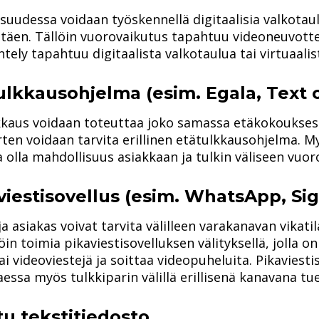
isuudessa voidaan työskennellä digitaalisia valkotauluj
täen. Tällöin vuorovaikutus tapahtuu videoneuvotte
tely tapahtuu digitaalista valkotaulua tai virtuaalis
ulkkausohjelma (esim. Egala, Text 
kkaus voidaan toteuttaa joko samassa etäkokouksessa
arten voidaan tarvita erillinen etätulkkausohjelma. 
 olla mahdollisuus asiakkaan ja tulkin väliseen vuo
viestisovellus (esim. WhatsApp, Sig
ja asiakas voivat tarvita välilleen varakanavan vikati
löin toimia pikaviestisovelluksen välityksellä, jolla o
ai videoviestejä ja soittaa videopuheluita. Pikaviesti
aessa myös tulkkiparin välillä erillisenä kanavana t
tu tekstitiedosto